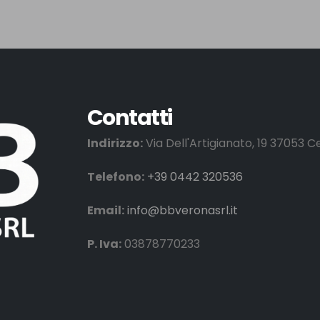
Contatti
Indirizzo:
Via Dell'Artigianato, 19 37053 
Telefono:
+39 0442 320536
Email:
info@bbveronasrl.it
P. Iva:
03878770233