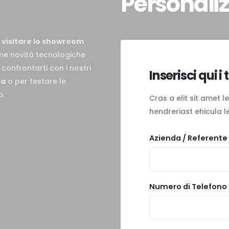
Personali
r
visitare lo showroom
time novità tecnologiche
 confrontarti con i nostri
Inserisci qui i 
ra
o per testare le
o.
Cras a elit sit amet
hendreriast ehicula leo
Azienda / Referente 
Numero di Telefono 