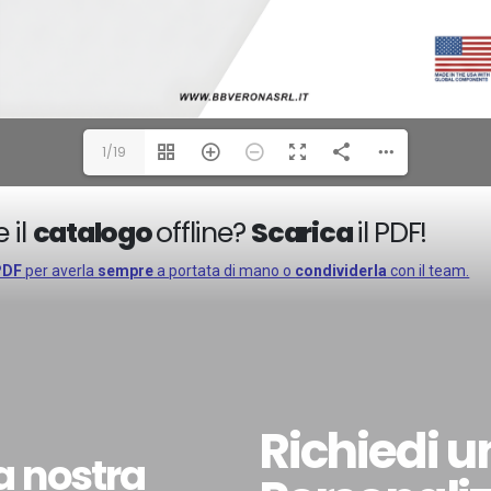
1/19
 il
catalogo
offline?
Scarica
il PDF!
PDF
per averla
sempre
a portata di mano o
condividerla
con il team.
Richiedi u
la nostra