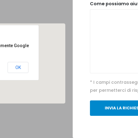
Come possiamo aiut
tamente Google
OK
* I campi contrasseg
per permetterci di r