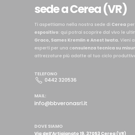
sede a Cerea (VR)
Ti aspettiamo nella nostra sede di
Cerea
pe
espositivo
: qui potrai scoprire dal vivo le ul
Graco, Sames Kremlin e Anest Iwata.
Vieni a
esperti per una c
onsulenza tecnica su misu
attrezzature più adatte al tuo ciclo produttiv
TELEFONO
0442 320536
MAIL:
info@bbveronasrl.it
DOVE SIAMO
Via dell’Artigianato 19,
37053 Cerea (VR)